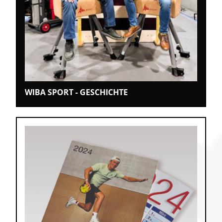
Klettern
Leichtathletik
Objekteinrichtungen
Sportspielgeräte,
Psychomotorik
Technische Dokumentation
WIBA SPORT - GESCHICHTE
Tennis, Tischtennis
Therapiebedarf
Training, Vereinsbedarf
Turnen, Gymnastik, Ballett
Volleyball, Beachvolleyball
Wassersport