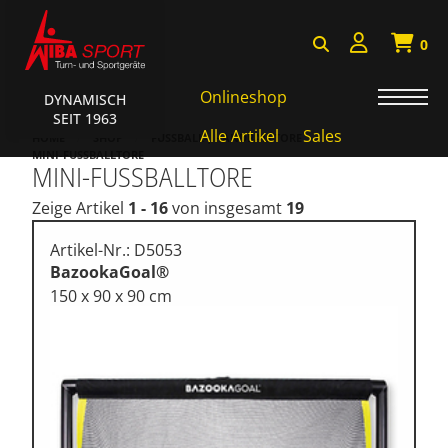
0
Onlineshop
DYNAMISCH
SEIT 1963
Badminton, Faustball
Alle Artikel
Sales
HOME
SHOP
FUSSBALL-, HANDBALLTORE
MINI-FUSSBALLTORE
MINI-FUSSBALLTORE
Basketball Systeme
Zeige Artikel
1 - 16
von insgesamt
19
Bälle, Ballzubehör
Cube Sports
Artikel-Nr.: D5053
BazookaGoal®
Fitness, Funktional Training
150 x 90 x 90 cm
Fussball-, Handballtore
Hockey, Base-, Tchouk-,
Funball
Kampfsport