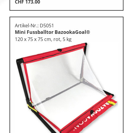
CHF
173.00
Artikel-Nr.: D5051
Mini Fussballtor BazookaGoal®
120 x 75 x 75 cm, rot, 5 kg