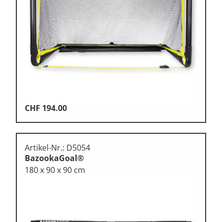
Klettern
Leichtathletik
Objekteinrichtungen
Sportspielgeräte,
Psychomotorik
Technische Dokumentation
Tennis, Tischtennis
CHF
194.00
Therapiebedarf
Training, Vereinsbedarf
Artikel-Nr.: D5054
BazookaGoal®
Turnen, Gymnastik, Ballett
180 x 90 x 90 cm
Volleyball, Beachvolleyball
Wassersport