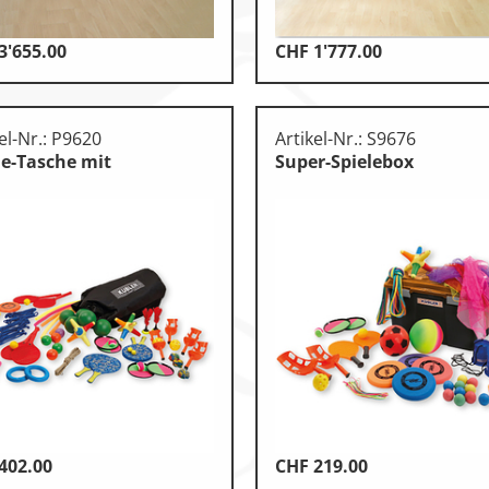
3'655.00
CHF
1'777.00
el-Nr.: P9620
Artikel-Nr.: S9676
le-Tasche mit
Super-Spielebox
402.00
CHF
219.00