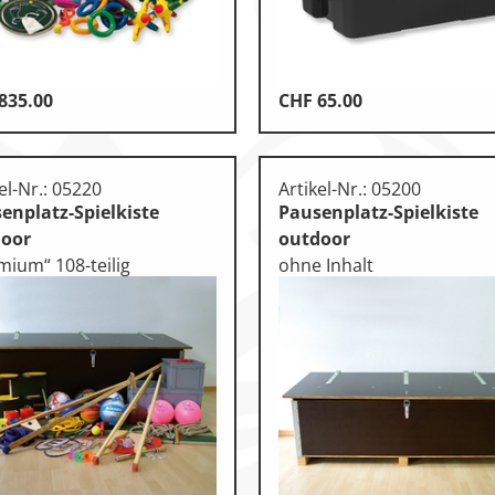
835.00
CHF
65.00
otorik
n
el-Nr.: 05220
Artikel-Nr.: 05200
enplatz-Spielkiste
Pausenplatz-Spielkiste
door
outdoor
mium“ 108-teilig
ohne Inhalt