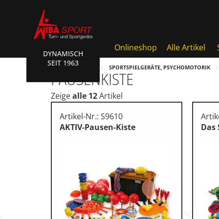
Onlineshop
Alle Artikel
DYNAMISCH
SEIT 1963
Badminton, Faustball
HOME
SHOP
SPORTSPIELGERÄTE, PSYCHOMOTORIK
PAUSENKISTE
Basketball Systeme
Zeige
alle 12
Artikel
Bälle, Ballzubehör
Artikel-Nr.: S9610
Artik
Cube Sports
AKTIV-Pausen-Kiste
Das 
Fitness, Funktional Training
Fussball-, Handballtore
Hockey, Base-, Tchouk-, Fun
Kampfsport
Klettern