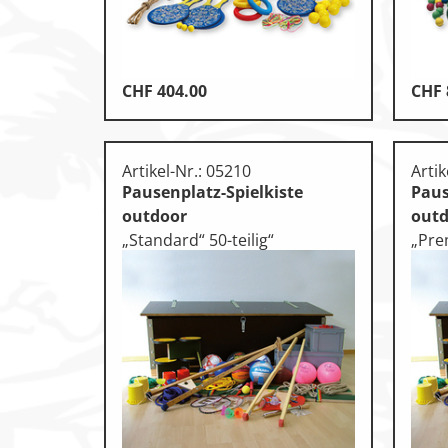
Leichtathletik
Objekteinrichtungen
CHF
404.00
CHF
Sportspielgeräte, Psychom
Technische Dokumentatio
Artikel-Nr.: 05210
Artik
Tennis, Tischtennis
Pausenplatz-Spielkiste
Paus
outdoor
out
Therapiebedarf
„Standard“ 50-teilig“
„Pre
Training, Vereinsbedarf
Turnen, Gymnastik, Ballett
Volleyball, Beachvolleyball
Wassersport