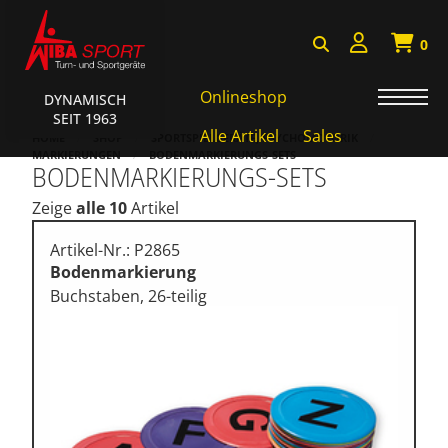
0
Onlineshop
DYNAMISCH
SEIT 1963
Badminton, Faustball
Alle Artikel
Sales
HOME
SHOP
SPORTSPIELGERÄTE, PSYCHOMOTORIK
MARKIERUNGEN
BODENMARKIERUNGS-SETS
BODENMARKIERUNGS-SETS
Basketball Systeme
Zeige
alle 10
Artikel
Bälle, Ballzubehör
Cube Sports
Artikel-Nr.: P2865
Bodenmarkierung
Fitness, Funktional Training
Buchstaben, 26-teilig
Fussball-, Handballtore
Hockey, Base-, Tchouk-,
Funball
Kampfsport