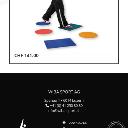
CHF
141.00
WIBA SPORT AG
Spahau 1 • 6014 Luzern
+41 (0) 41 250 80 80
info@wiba-sport.ch
DOWNLOADS