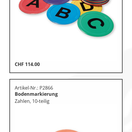
Klettern
Leichtathletik
Objekteinrichtungen
Sportspielgeräte,
Psychomotorik
Technische Dokumentation
Tennis, Tischtennis
CHF
114.00
Therapiebedarf
Training, Vereinsbedarf
Artikel-Nr.: P2866
Bodenmarkierung
Turnen, Gymnastik, Ballett
Zahlen, 10-teilig
Volleyball, Beachvolleyball
Wassersport