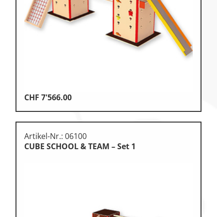
Klettern
Leichtathletik
Objekteinrichtungen
Sportspielgeräte,
Psychomotorik
Technische Dokumentation
CHF
7'566.00
Tennis, Tischtennis
Therapiebedarf
Artikel-Nr.: 06100
Training, Vereinsbedarf
CUBE SCHOOL & TEAM – Set 1
Turnen, Gymnastik, Ballett
Volleyball, Beachvolleyball
Wassersport