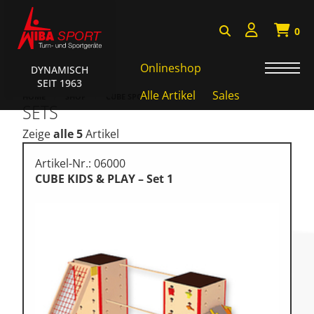
0
Onlineshop
DYNAMISCH
SEIT 1963
Badminton, Faustball
Alle Artikel
Sales
HOME
SHOP
CUBE SPORTS
SETS
SETS
Basketball Systeme
Zeige
alle 5
Artikel
Bälle, Ballzubehör
Artikel-Nr.: 06000
Cube Sports
CUBE KIDS & PLAY – Set 1
Fitness, Funktional Training
Fussball-, Handballtore
Hockey, Base-, Tchouk-,
Funball
Kampfsport