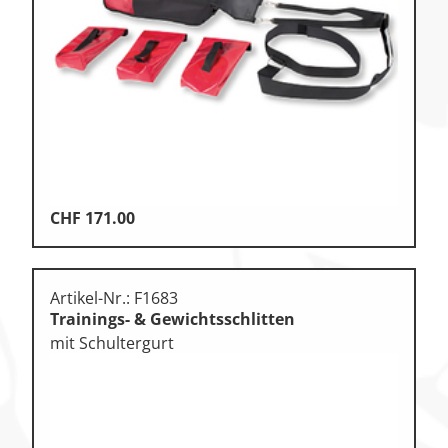
Klettern
Leichtathletik
Objekteinrichtungen
Sportspielgeräte,
Psychomotorik
Technische Dokumentation
Tennis, Tischtennis
CHF
171.00
Therapiebedarf
Training, Vereinsbedarf
Artikel-Nr.: F1683
Trainings- & Gewichtsschlitten
Turnen, Gymnastik, Ballett
mit Schultergurt
Volleyball, Beachvolleyball
Wassersport