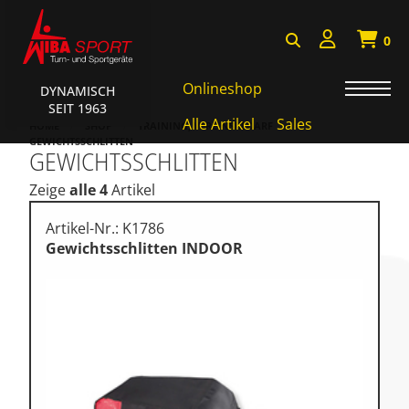
0
Onlineshop
DYNAMISCH
SEIT 1963
Badminton, Faustball
Alle Artikel
Sales
HOME
SHOP
TRAINING, VEREINSBEDARF
GEWICHTSSCHLITTEN
GEWICHTSSCHLITTEN
Basketball Systeme
Zeige
alle 4
Artikel
Bälle, Ballzubehör
Cube Sports
Artikel-Nr.: K1786
Gewichtsschlitten INDOOR
Fitness, Funktional Training
Fussball-, Handballtore
Hockey, Base-, Tchouk-,
Funball
Kampfsport