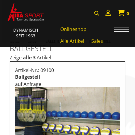
0
Onlineshop
DYNAMISCH
SEIT 1963
Badminton, Faustball
Alle Artikel
Sales
HOME
SHOP
BÄLLE, BALLZUBEHÖR
BALLGESTELL
BALLGESTELL
Basketball Systeme
Zeige
alle 3
Artikel
Bälle, Ballzubehör
Artikel-Nr.: 09100
Cube Sports
Ballgestell
auf Anfrage
Fitness, Funktional Training
Fussball-, Handballtore
Hockey, Base-, Tchouk-,
Funball
Kampfsport