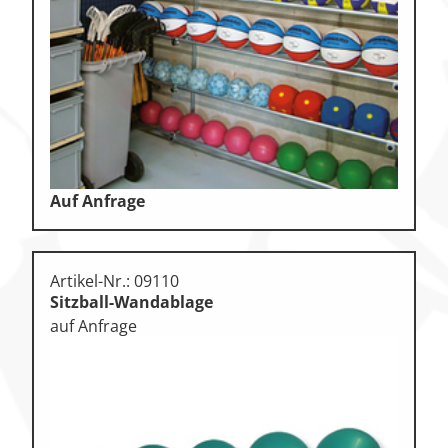
Klettern
Leichtathletik
Objekteinrichtungen
Sportspielgeräte,
Psychomotorik
Technische Dokumentation
Auf Anfrage
Tennis, Tischtennis
Therapiebedarf
Artikel-Nr.: 09110
Training, Vereinsbedarf
Sitzball-Wandablage
auf Anfrage
Turnen, Gymnastik, Ballett
Volleyball, Beachvolleyball
Wassersport