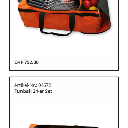
Klettern
Leichtathletik
Objekteinrichtungen
Sportspielgeräte,
Psychomotorik
Technische Dokumentation
Tennis, Tischtennis
CHF
752.00
Therapiebedarf
Training, Vereinsbedarf
Artikel-Nr.: 04672
Funball 24-er Set
Turnen, Gymnastik, Ballett
Volleyball, Beachvolleyball
Wassersport