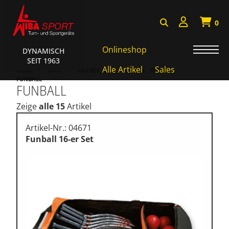
0
Onlineshop
DYNAMISCH
SEIT 1963
Badminton, Faustball
Alle Artikel
Sales
HOME
SHOP
HOCKEY, BASE-, TCHOUK-, FUNBALL
FUNBALL
FUNBALL
Basketball Systeme
Zeige
alle 15
Artikel
Bälle, Ballzubehör
Cube Sports
Artikel-Nr.: 04671
Funball 16-er Set
Fitness, Funktional Training
Fussball-, Handballtore
Hockey, Base-, Tchouk-,
Funball
Kampfsport