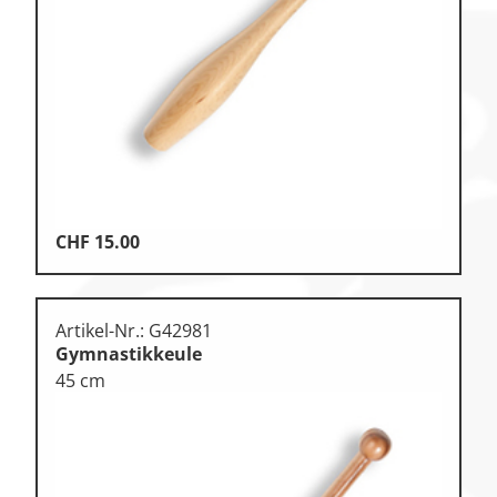
Klettern
Leichtathletik
Objekteinrichtungen
Sportspielgeräte,
Psychomotorik
Technische Dokumentation
Tennis, Tischtennis
CHF
15.00
Therapiebedarf
Training, Vereinsbedarf
Artikel-Nr.: G42981
Gymnastikkeule
Turnen, Gymnastik, Ballett
45 cm
Volleyball, Beachvolleyball
Wassersport