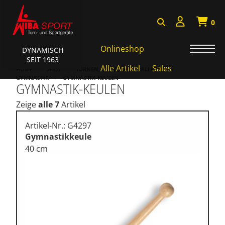
0
Onlineshop
DYNAMISCH
SEIT 1963
Badminton, Faustball
Alle Artikel
Sales
HOME
SHOP
TURNEN, GYMNASTIK, BALLETT
GYMNASTIK
GYMNASTIK-KEULEN
GYMNASTIK-KEULEN
Basketball Systeme
Zeige
alle 7
Artikel
Bälle, Ballzubehör
Cube Sports
Artikel-Nr.: G4297
Gymnastikkeule
Fitness, Funktional Training
40 cm
Fussball-, Handballtore
Hockey, Base-, Tchouk-,
Funball
Kampfsport