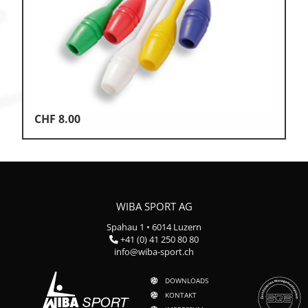
CHF
8.00
WIBA SPORT AG
Spahau 1 • 6014 Luzern
+41 (0) 41 250 80 80
info@wiba-sport.ch
DOWNLOADS
KONTAKT