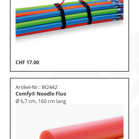
Klettern
Leichtathletik
Objekteinrichtungen
Sportspielgeräte,
Psychomotorik
Technische Dokumentation
CHF
17.00
Tennis, Tischtennis
Therapiebedarf
Artikel-Nr.: W2442
Training, Vereinsbedarf
Comfy® Noodle Fluo
Ø 6,7 cm, 160 cm lang
Turnen, Gymnastik, Ballett
Volleyball, Beachvolleyball
Wassersport