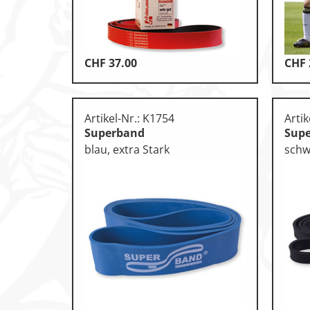
Leichtathletik
Objekteinrichtungen
CHF
37.00
CHF
Sportspielgeräte, Psychom
Technische Dokumentatio
Artikel-Nr.: K1754
Artik
Tennis, Tischtennis
Superband
Sup
blau, extra Stark
schwa
Therapiebedarf
Training, Vereinsbedarf
Turnen, Gymnastik, Ballett
Volleyball, Beachvolleyball
Wassersport