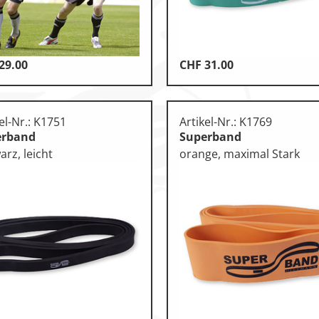
29.00
CHF
31.00
otorik
n
el-Nr.: K1751
Artikel-Nr.: K1769
erband
Superband
rz, leicht
orange, maximal Stark