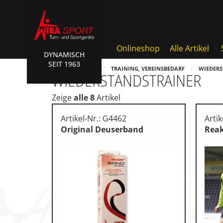
Onlineshop
Alle Artikel
DYNAMISCH
SEIT 1963
Badminton, Faustball
HOME
SHOP
TRAINING, VEREINSBEDARF
WIEDERS
WIEDERSTANDSTRAINER
Basketball Systeme
Zeige
alle 8
Artikel
Bälle, Ballzubehör
Artikel-Nr.: G4462
Artik
Cube Sports
Original Deuserband
Reak
Fitness, Funktional Training
Fussball-, Handballtore
Hockey, Base-, Tchouk-, Fun
Kampfsport
Klettern