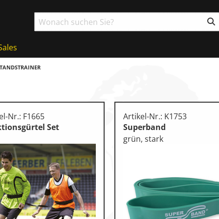
Sales
TANDSTRAINER
el-Nr.: F1665
Artikel-Nr.: K1753
tionsgürtel Set
Superband
grün, stark
ball