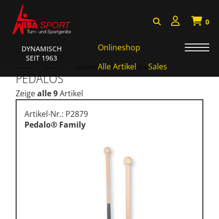
0
Onlineshop
DYNAMISCH
SEIT 1963
Badminton, Faustball
Alle Artikel
Sales
HOME
SHOP
THERAPIEBEDARF
PEDALOS
PEDALOS
Basketball Systeme
Zeige
alle 9
Artikel
Bälle, Ballzubehör
Artikel-Nr.: P2879
Cube Sports
Pedalo® Family
Fitness, Funktional Training
Fussball-, Handballtore
Hockey, Base-, Tchouk-,
Funball
Kampfsport