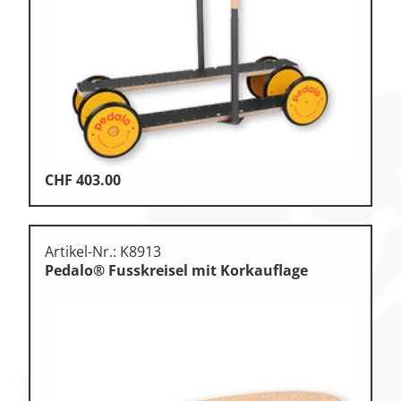
Klettern
Leichtathletik
Objekteinrichtungen
Sportspielgeräte,
Psychomotorik
Technische Dokumentation
CHF
403.00
Tennis, Tischtennis
Therapiebedarf
Artikel-Nr.: K8913
Training, Vereinsbedarf
Pedalo® Fusskreisel mit Korkauflage
Turnen, Gymnastik, Ballett
Volleyball, Beachvolleyball
Wassersport