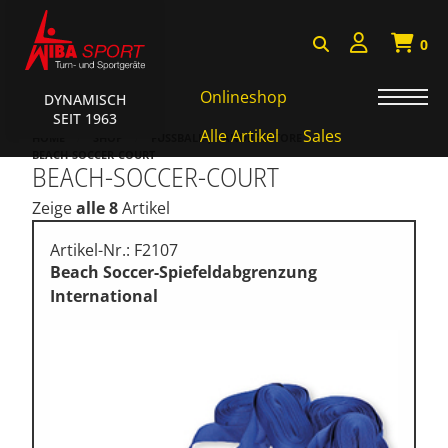
0
Onlineshop
DYNAMISCH
SEIT 1963
Badminton, Faustball
Alle Artikel
Sales
HOME
SHOP
FUSSBALL-, HANDBALLTORE
BEACH-SOCCER-COURT
BEACH-SOCCER-COURT
Basketball Systeme
Zeige
alle 8
Artikel
Bälle, Ballzubehör
Cube Sports
Artikel-Nr.: F2107
Beach Soccer-Spiefeldabgrenzung
Fitness, Funktional Training
International
Fussball-, Handballtore
Hockey, Base-, Tchouk-,
Funball
Kampfsport