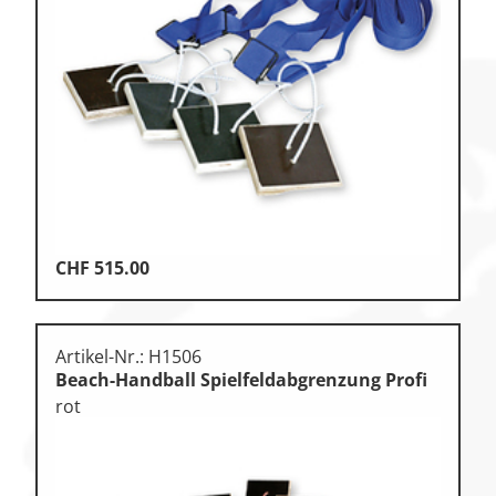
Klettern
Leichtathletik
Objekteinrichtungen
Sportspielgeräte,
Psychomotorik
Technische Dokumentation
Tennis, Tischtennis
CHF
515.00
Therapiebedarf
Training, Vereinsbedarf
Artikel-Nr.: H1506
Turnen, Gymnastik, Ballett
Beach-Handball Spielfeldabgrenzung Profi
rot
Volleyball, Beachvolleyball
Wassersport