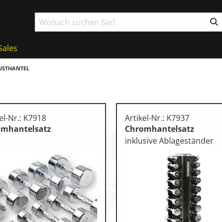
Sales
USTHANTEL
el-Nr.: K7918
Artikel-Nr.: K7937
omhantelsatz
Chromhantelsatz
inklusive Ablageständer
ball