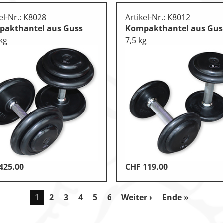
el-Nr.: K8028
Artikel-Nr.: K8012
akthantel aus Guss
Kompakthantel aus Gus
 kg
7,5 kg
425.00
CHF
119.00
1
2
3
4
5
6
Weiter ›
Ende »