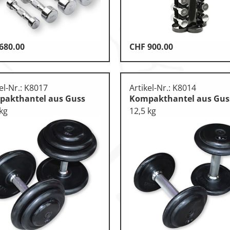
680.00
CHF
900.00
otorik
n
el-Nr.: K8017
Artikel-Nr.: K8014
akthantel aus Guss
Kompakthantel aus Gus
 kg
12,5 kg