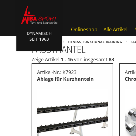
Onlineshop
Alle Artikel
DYNAMISCH
SEIT 1963
Badminton, Faustball
HOME
SHOP
FITNESS, FUNKTIONAL TRAINING
FA
FAUSTHANTEL
Basketball Systeme
Zeige Artikel
1 - 16
von insgesamt
83
Bälle, Ballzubehör
Artikel-Nr.: K7923
Artik
Cube Sports
Ablage für Kurzhanteln
Chr
Fitness, Funktional Training
Fussball-, Handballtore
Hockey, Base-, Tchouk-, Fun
Kampfsport
Klettern