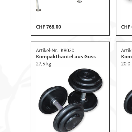
Leichtathletik
Objekteinrichtungen
CHF
768.00
CHF
Sportspielgeräte, Psychom
Technische Dokumentatio
Artikel-Nr.: K8020
Artik
Tennis, Tischtennis
Kompakthantel aus Guss
Komp
27,5 kg
20,0
Therapiebedarf
Training, Vereinsbedarf
Turnen, Gymnastik, Ballett
Volleyball, Beachvolleyball
Wassersport