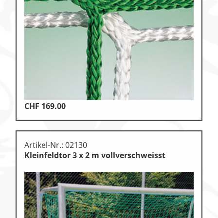
Klettern
Leichtathletik
Objekteinrichtungen
Sportspielgeräte,
Psychomotorik
Technische Dokumentation
Tennis, Tischtennis
CHF
169.00
Therapiebedarf
Training, Vereinsbedarf
Artikel-Nr.: 02130
Kleinfeldtor 3 x 2 m vollverschweisst
Turnen, Gymnastik, Ballett
Volleyball, Beachvolleyball
Wassersport