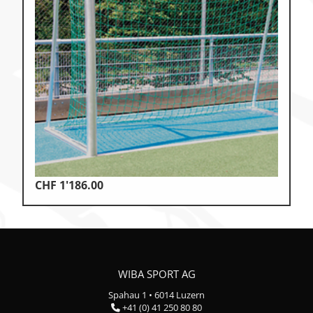
CHF
1'186.00
WIBA SPORT AG
Spahau 1 • 6014 Luzern
+41 (0) 41 250 80 80