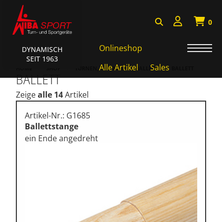
0
Onlineshop
DYNAMISCH
SEIT 1963
Badminton, Faustball
Alle Artikel
Sales
HOME
SHOP
TURNEN, GYMNASTIK, BALLETT
BALLETT
BALLETT
Basketball Systeme
Zeige
alle 14
Artikel
Bälle, Ballzubehör
Artikel-Nr.: G1685
Cube Sports
Ballettstange
ein Ende angedreht
Fitness, Funktional Training
Fussball-, Handballtore
Hockey, Base-, Tchouk-,
Funball
Kampfsport