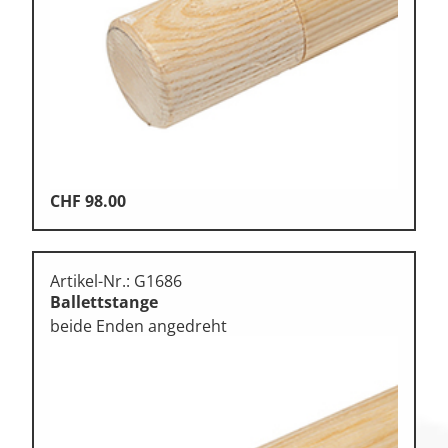
Klettern
Leichtathletik
Objekteinrichtungen
Sportspielgeräte,
Psychomotorik
Technische Dokumentation
CHF
98.00
Tennis, Tischtennis
Therapiebedarf
Artikel-Nr.: G1686
Training, Vereinsbedarf
Ballettstange
beide Enden angedreht
Turnen, Gymnastik, Ballett
Volleyball, Beachvolleyball
Wassersport