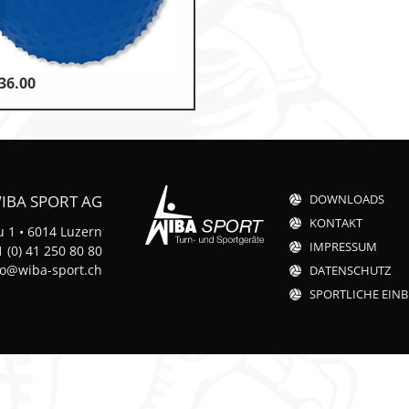
36.00
otorik
n
IBA SPORT AG
DOWNLOADS
KONTAKT
 1 • 6014 Luzern
IMPRESSUM
 (0) 41 250 80 80
fo@wiba-sport.ch
DATENSCHUTZ
SPORTLICHE EINB