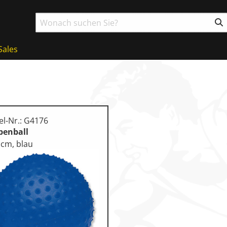
Sales
el-Nr.: G4176
penball
 cm, blau
ball