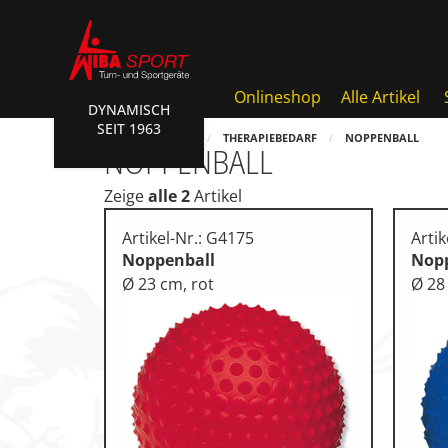
Onlineshop
Alle Artikel
DYNAMISCH
SEIT 1963
Badminton, Faustball
HOME
SHOP
THERAPIEBEDARF
NOPPENBALL
NOPPENBALL
Basketball Systeme
Zeige
alle 2
Artikel
Bälle, Ballzubehör
Artikel-Nr.: G4175
Artik
Cube Sports
Noppenball
Nop
Ø 23 cm, rot
Ø 28
Fitness, Funktional Training
Fussball-, Handballtore
Hockey, Base-, Tchouk-, Fun
Kampfsport
Klettern