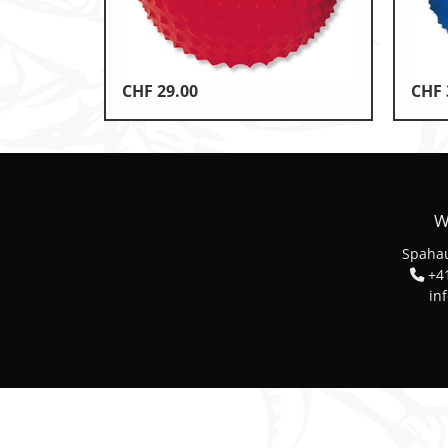
Leichtathletik
Objekteinrichtungen
CHF
29.00
CHF
Sportspielgeräte, Psychom
Technische Dokumentatio
Tennis, Tischtennis
W
Therapiebedarf
Spahau
Training, Vereinsbedarf
+41
in
Turnen, Gymnastik, Ballett
Volleyball, Beachvolleyball
Wassersport