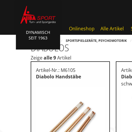
Onlineshop
Alle Artikel
DYNAMISCH
SEIT 1963
Badminton, Faustball
HOME
SHOP
SPORTSPIELGERÄTE, PSYCHOMOTORIK
DIABOLOS
Basketball Systeme
Zeige
alle 9
Artikel
Bälle, Ballzubehör
Artikel-Nr.: M6105
Arti
Cube Sports
Diabolo Handstäbe
Dia
schw
Fitness, Funktional Training
Fussball-, Handballtore
Hockey, Base-, Tchouk-, Fun
Kampfsport
Klettern