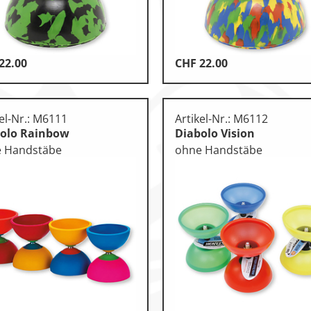
22.00
CHF
22.00
otorik
n
kel-Nr.: M6111
Artikel-Nr.: M6112
olo Rainbow
Diabolo Vision
 Handstäbe
ohne Handstäbe