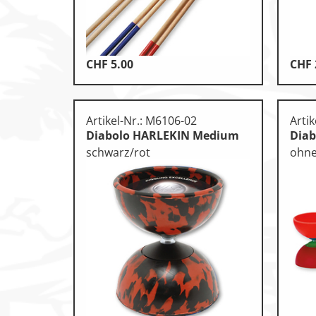
Leichtathletik
Objekteinrichtungen
CHF
5.00
CHF
Sportspielgeräte, Psychom
Technische Dokumentatio
Artikel-Nr.: M6106-02
Arti
Tennis, Tischtennis
Diabolo HARLEKIN Medium
Diab
schwarz/rot
ohne
Therapiebedarf
Training, Vereinsbedarf
Turnen, Gymnastik, Ballett
Volleyball, Beachvolleyball
Wassersport