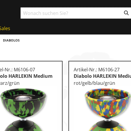
Sales
DIABOLOS
kel-Nr.: M6106-07
Artikel-Nr.: M6106-27
bolo HARLEKIN Medium
Diabolo HARLEKIN Med
arz/grün
rot/gelb/blau/grün
ball