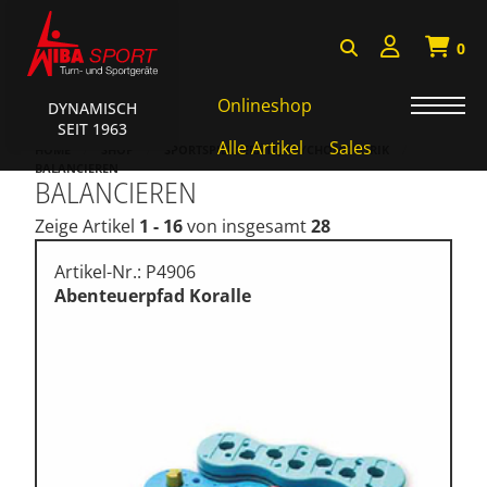
0
Onlineshop
DYNAMISCH
SEIT 1963
Badminton, Faustball
Alle Artikel
Sales
HOME
SHOP
SPORTSPIELGERÄTE, PSYCHOMOTORIK
BALANCIEREN
BALANCIEREN
Basketball Systeme
Zeige Artikel
1 - 16
von insgesamt
28
Bälle, Ballzubehör
Cube Sports
Artikel-Nr.: P4906
Abenteuerpfad Koralle
Fitness, Funktional Training
Fussball-, Handballtore
Hockey, Base-, Tchouk-,
Funball
Kampfsport