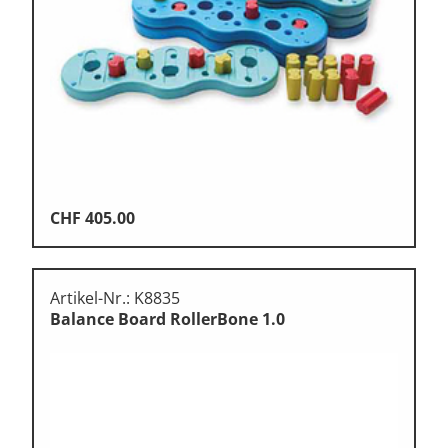
Klettern
Leichtathletik
Objekteinrichtungen
Sportspielgeräte,
Psychomotorik
Technische Dokumentation
Tennis, Tischtennis
CHF
405.00
Therapiebedarf
Training, Vereinsbedarf
Artikel-Nr.: K8835
Balance Board RollerBone 1.0
Turnen, Gymnastik, Ballett
Volleyball, Beachvolleyball
Wassersport