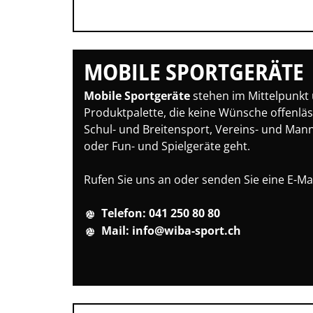
Leichtathletik
Objekteinrichtungen
MOBILE SPORTGERÄTE
Sportspielgeräte, Psychom
Mobile Sportgeräte
stehen im Mittelpunkt
Technische Dokumentatio
Produktpalette, die keine Wünsche offenläs
Tennis, Tischtennis
Schul- und Breitensport, Vereins- und Ma
oder Fun- und Spielgeräte geht.
Therapiebedarf
Rufen Sie uns an oder senden Sie eine E-Mai
Training, Vereinsbedarf
Turnen, Gymnastik, Ballett
Telefon: 041 250 80 80
Mail: info@wiba-sport.ch
Volleyball, Beachvolleyball
Wassersport