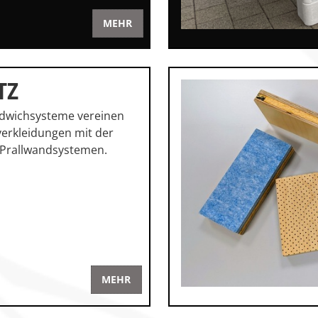
MEHR
TZ
ndwichsysteme vereinen
erkleidungen mit der
n Prallwandsystemen.
MEHR