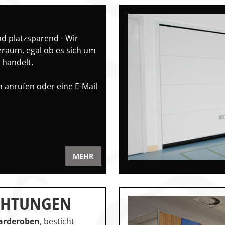
und platzsparend - Wir
eraum, egal ob es sich um
 handelt.
ch anrufen oder eine E-Mail
MEHR
CHTUNGEN
arderoben
, besticht