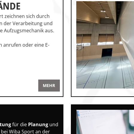
ÄNDE
t zeichnen sich durch
in der Verarbeitung und
gte Aufzugsmechanik aus.
ch anrufen oder eine E-
MEHR
G
tung
für die
Planung
und
e bei Wiba Sport an der