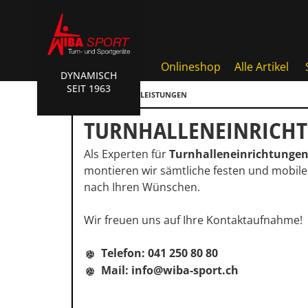
Onlineshop
Alle Artikel
DYNAMISCH
SEIT 1963
Badminton, Faustball
HOME
DIENSTLEISTUNGEN
Basketball Systeme
TURNHALLEN­EINRICH
Bälle, Ballzubehör
Als Experten für
Turnhalleneinrichtunge
Cube Sports
montieren wir sämtliche festen und mobil
nach Ihren Wünschen.
Fitness, Funktional Training
Wir freuen uns auf Ihre Kontaktaufnahme!
Fussball-, Handballtore
Hockey, Base-, Tchouk-, Fun
Telefon: 041 250 80 80
Mail: info@wiba-sport.ch
Kampfsport
Klettern