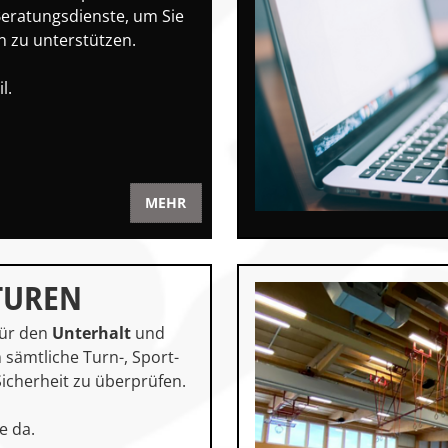
Beratungsdienste, um Sie
 zu unterstützen.
l.
MEHR
TUREN
für den
Unterhalt
und
m sämtliche Turn-, Sport-
Sicherheit zu überprüfen.
e da.