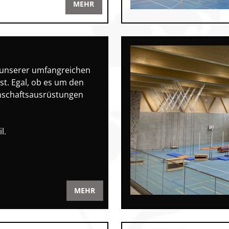
MEHR
otorik
 unserer umfangreichen
n
st. Egal, ob es um den
nnschaftsausrüstungen
l.
MEHR