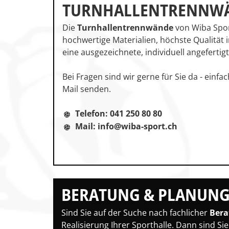
TURNHALLEN­TRENNW
Die
Turnhallentrennwände
von Wiba Spor
hochwertige Materialien, höchste Qualität 
eine ausgezeichnete, individuell angeferti
Bei Fragen sind wir gerne für Sie da - einfa
Mail senden.
Telefon: 041 250 80 80
Mail: info@wiba-sport.ch
BERATUNG & PLANUN
Sind Sie auf der Suche nach fachlicher
Bera
Realisierung Ihrer Sporthalle. Dann sind Si