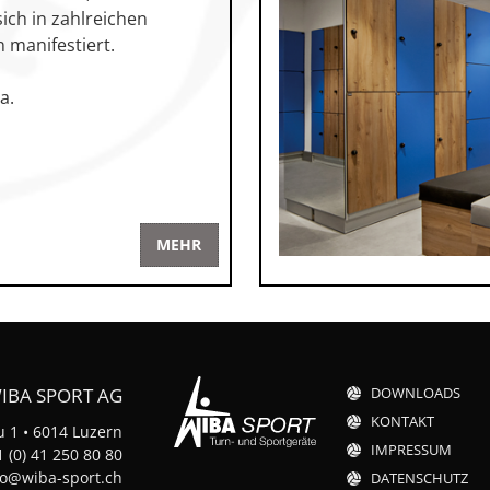
ich in zahlreichen
n manifestiert.
a.
MEHR
IBA SPORT AG
DOWNLOADS
KONTAKT
 1 • 6014 Luzern
IMPRESSUM
 (0) 41 250 80 80
fo@wiba-sport.ch
DATENSCHUTZ