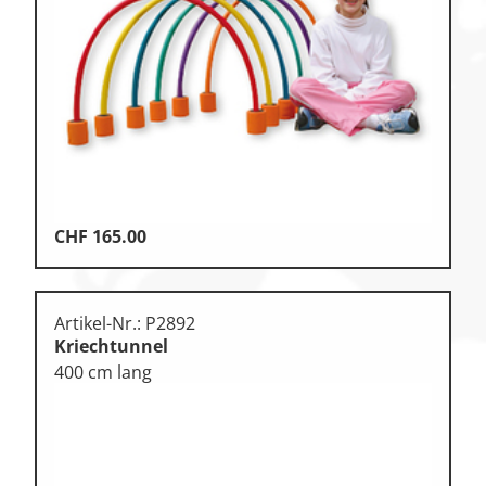
Klettern
Leichtathletik
Objekteinrichtungen
Sportspielgeräte,
Psychomotorik
Technische Dokumentation
Tennis, Tischtennis
CHF
165.00
Therapiebedarf
Training, Vereinsbedarf
Artikel-Nr.: P2892
Kriechtunnel
Turnen, Gymnastik, Ballett
400 cm lang
Volleyball, Beachvolleyball
Wassersport