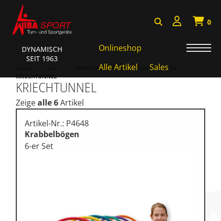
0
Onlineshop
DYNAMISCH
SEIT 1963
Badminton, Faustball
Alle Artikel
Sales
HOME
SHOP
SPORTSPIELGERÄTE, PSYCHOMOTORIK
KRIECHTUNNEL
KRIECHTUNNEL
Basketball Systeme
Zeige
alle 6
Artikel
Bälle, Ballzubehör
Cube Sports
Artikel-Nr.: P4648
Krabbelbögen
Fitness, Funktional Training
6-er Set
Fussball-, Handballtore
Hockey, Base-, Tchouk-,
Funball
Kampfsport