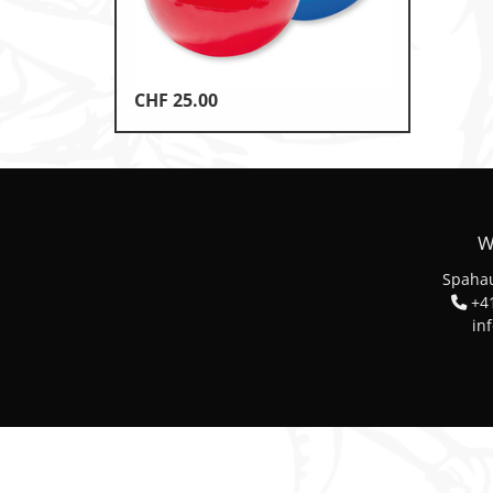
Leichtathletik
Objekteinrichtungen
CHF
25.00
Sportspielgeräte, Psychom
Technische Dokumentatio
Tennis, Tischtennis
W
Therapiebedarf
Spahau
Training, Vereinsbedarf
+41
in
Turnen, Gymnastik, Ballett
Volleyball, Beachvolleyball
Wassersport