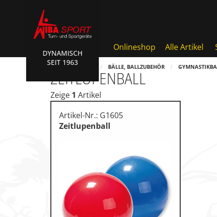
Onlineshop
Alle Artikel
DYNAMISCH
SEIT 1963
Badminton, Faustball
HOME
SHOP
BÄLLE, BALLZUBEHÖR
GYMNASTIKBA
ZEITLUPENBALL
Basketball Systeme
Zeige
1
Artikel
Bälle, Ballzubehör
Artikel-Nr.: G1605
Cube Sports
Zeitlupenball
Fitness, Funktional Training
Fussball-, Handballtore
Hockey, Base-, Tchouk-, Fun
Kampfsport
Klettern