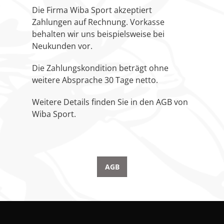
Klettern
Die Firma Wiba Sport akzeptiert
Zahlungen auf Rechnung. Vorkasse
Leichtathletik
behalten wir uns beispielsweise bei
Objekteinrichtungen
Neukunden vor.
Sportspielgeräte,
Die Zahlungskondition beträgt ohne
Psychomotorik
weitere Absprache 30 Tage netto.
Technische Dokumentation
Weitere Details finden Sie in den AGB von
Tennis, Tischtennis
Wiba Sport.
Therapiebedarf
Training, Vereinsbedarf
Turnen, Gymnastik, Ballett
AGB
Volleyball, Beachvolleyball
Wassersport