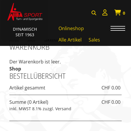
0
Onlineshop
DYNAMISCH
SEIT 1963
Badminton, Faustball
Alle Artikel
Sales
HOME
SHOP
WARENKORB
WARENKORB
Basketball Systeme
Bälle, Ballzubehör
Der Warenkorb ist leer.
Shop
Cube Sports
BESTELLÜBERSICHT
Fitness, Funktional Training
Artikel gesammt
CHF 0.00
Fussball-, Handballtore
Summe (0 Artikel)
CHF 0.00
Hockey, Base-, Tchouk-,
inkl. MWST 8.1% zuzgl. Versand
Funball
Kampfsport