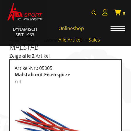
0
Onlineshop
DYNAMISCH
SEIT 1963
Badminton, Faustball
Alle Artikel
Sales
HOME
SHOP
LEICHTATHLETIK
MALSTAB
MALSTAB
Basketball Systeme
Zeige
alle 2
Artikel
Bälle, Ballzubehör
Artikel-Nr.: 05005
Cube Sports
Malstab mit Eisenspitze
rot
Fitness, Funktional Training
Fussball-, Handballtore
Hockey, Base-, Tchouk-,
Funball
Kampfsport