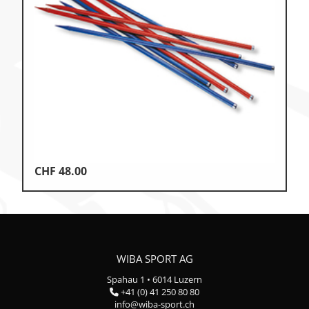
CHF
48.00
WIBA SPORT AG
Spahau 1 • 6014 Luzern
+41 (0) 41 250 80 80
info@wiba-sport.ch