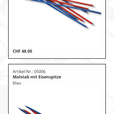
Klettern
Leichtathletik
Objekteinrichtungen
Sportspielgeräte,
Psychomotorik
Technische Dokumentation
CHF
48.00
Tennis, Tischtennis
Therapiebedarf
Artikel-Nr.: 05006
Training, Vereinsbedarf
Malstab mit Eisenspitze
blau
Turnen, Gymnastik, Ballett
Volleyball, Beachvolleyball
Wassersport