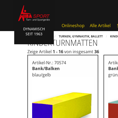
Onlineshop
Alle Artikel
DYNAMISCH
SEIT 1963
Badminton, Faustball
HOME
SHOP
TURNEN, GYMNASTIK, BALLETT
KIND
KINDERTURNMATTEN
Basketball Systeme
Zeige Artikel
1 - 16
von insgesamt
36
Bälle, Ballzubehör
Artikel-Nr.: 70574
Artik
Cube Sports
Bank/Balken
Ban
blau/gelb
grün
Fitness, Funktional Training
Fussball-, Handballtore
Hockey, Base-, Tchouk-, Fun
Kampfsport
Klettern