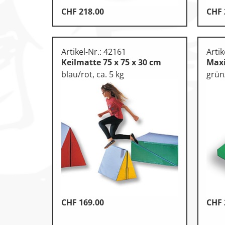
CHF
218.00
CHF
Artikel-Nr.: 42161
Artik
Keilmatte 75 x 75 x 30 cm
Maxi
blau/rot, ca. 5 kg
grün
CHF
169.00
CHF