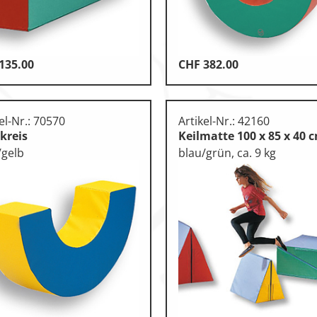
135.00
CHF
382.00
otorik
n
el-Nr.: 70570
Artikel-Nr.: 42160
kreis
Keilmatte 100 x 85 x 40 
/gelb
blau/grün, ca. 9 kg