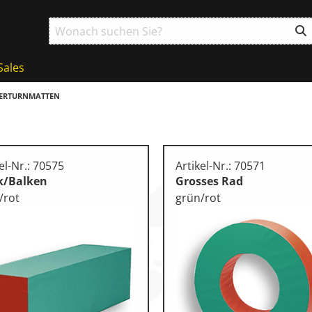
Sales
ERTURNMATTEN
el-Nr.: 70575
Artikel-Nr.: 70571
k/Balken
Grosses Rad
/rot
grün/rot
ball