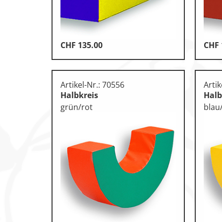
Leichtathletik
Objekteinrichtungen
CHF
135.00
CHF
Sportspielgeräte, Psychom
Technische Dokumentatio
Artikel-Nr.: 70556
Artik
Tennis, Tischtennis
Halbkreis
Halb
grün/rot
blau
Therapiebedarf
Training, Vereinsbedarf
Turnen, Gymnastik, Ballett
Volleyball, Beachvolleyball
Wassersport