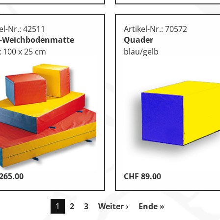
el-Nr.: 42511
Artikel-Nr.: 70572
i-Weichbodenmatte
Quader
x 100 x 25 cm
blau/gelb
265.00
CHF
89.00
1
2
3
Weiter ›
Ende »