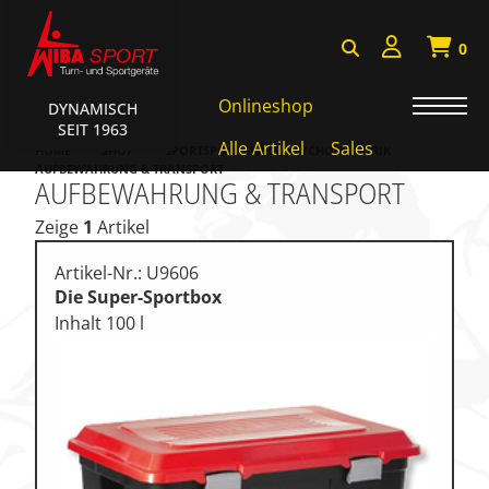
0
Onlineshop
DYNAMISCH
SEIT 1963
Badminton, Faustball
Alle Artikel
Sales
HOME
SHOP
SPORTSPIELGERÄTE, PSYCHOMOTORIK
AUFBEWAHRUNG & TRANSPORT
AUFBEWAHRUNG & TRANSPORT
Basketball Systeme
Zeige
1
Artikel
Bälle, Ballzubehör
Cube Sports
Artikel-Nr.: U9606
Die Super-Sportbox
Fitness, Funktional Training
Inhalt 100 l
Fussball-, Handballtore
Hockey, Base-, Tchouk-,
Funball
Kampfsport