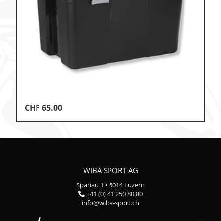
Klettern
Leichtathletik
Objekteinrichtungen
Sportspielgeräte,
Psychomotorik
Technische Dokumentation
Tennis, Tischtennis
CHF
65.00
Therapiebedarf
Training, Vereinsbedarf
Turnen, Gymnastik, Ballett
WIBA SPORT AG
Volleyball, Beachvolleyball
Spahau 1 • 6014 Luzern
+41 (0) 41 250 80 80
Wassersport
info@wiba-sport.ch