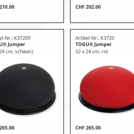
210.00
CHF
202.00
el-Nr.: K37209
Artikel-Nr.: K3720
U® Jumper
TOGU® Jumper
 24 cm, schwarz
52 x 24 cm, rot
265.00
CHF
265.00