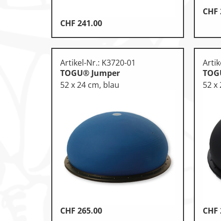
CHF
CHF
241.00
Artikel-Nr.: K3720-01
Artik
TOGU® Jumper
TOG
52 x 24 cm, blau
52 x
CHF
265.00
CHF