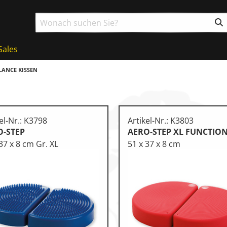
Sales
LANCE KISSEN
el-Nr.: K3798
Artikel-Nr.: K3803
O-STEP
AERO-STEP XL FUNCTIO
37 x 8 cm Gr. XL
51 x 37 x 8 cm
ball