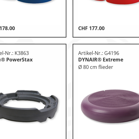
178.00
CHF
177.00
otorik
n
el-Nr.: K3863
Artikel-Nr.: G4196
u® PowerStax
DYNAIR® Extreme
Ø 80 cm flieder