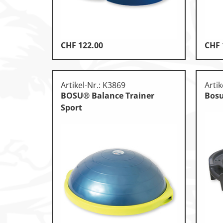
Leichtathletik
Objekteinrichtungen
CHF
122.00
CHF
Sportspielgeräte, Psychom
Technische Dokumentatio
Artikel-Nr.: K3869
Artik
Tennis, Tischtennis
BOSU® Balance Trainer
Bos
Sport
Therapiebedarf
Training, Vereinsbedarf
Turnen, Gymnastik, Ballett
Volleyball, Beachvolleyball
Wassersport