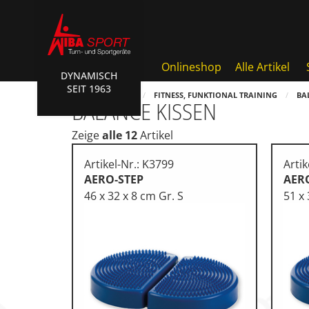
Onlineshop
Alle Artikel
DYNAMISCH
SEIT 1963
Badminton, Faustball
HOME
SHOP
FITNESS, FUNKTIONAL TRAINING
BA
BALANCE KISSEN
Basketball Systeme
Zeige
alle 12
Artikel
Bälle, Ballzubehör
Artikel-Nr.: K3799
Artik
Cube Sports
AERO-STEP
AER
46 x 32 x 8 cm Gr. S
51 x 
Fitness, Funktional Training
Fussball-, Handballtore
Hockey, Base-, Tchouk-, Fun
Kampfsport
Klettern