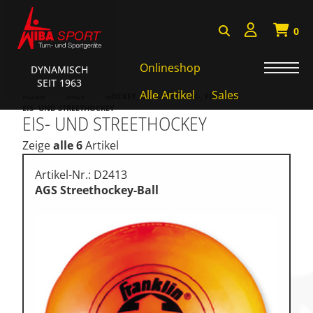
0
Onlineshop
DYNAMISCH
SEIT 1963
Badminton, Faustball
Alle Artikel
Sales
HOME
SHOP
HOCKEY, BASE-, TCHOUK-, FUNBALL
EIS- UND STREETHOCKEY
EIS- UND STREETHOCKEY
Basketball Systeme
Zeige
alle 6
Artikel
Bälle, Ballzubehör
Cube Sports
Artikel-Nr.: D2413
AGS Streethockey-Ball
Fitness, Funktional Training
Fussball-, Handballtore
Hockey, Base-, Tchouk-,
Funball
Kampfsport