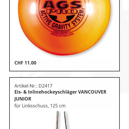
Klettern
Leichtathletik
Objekteinrichtungen
Sportspielgeräte,
Psychomotorik
Technische Dokumentation
Tennis, Tischtennis
CHF
11.00
Therapiebedarf
Training, Vereinsbedarf
Artikel-Nr.: D2417
Eis- & Inlinehockeyschläger VANCOUVER
Turnen, Gymnastik, Ballett
JUNIOR
für Linksschuss, 125 cm
Volleyball, Beachvolleyball
Wassersport