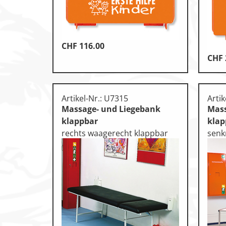
Leichtathletik
Objekteinrichtungen
CHF
116.00
Sportspielgeräte, Psychom
CHF
Technische Dokumentatio
Tennis, Tischtennis
Artikel-Nr.: U7315
Artik
Massage- und Liegebank
Mass
Therapiebedarf
klappbar
klap
Training, Vereinsbedarf
rechts waagerecht klappbar
senk
Turnen, Gymnastik, Ballett
Volleyball, Beachvolleyball
Wassersport