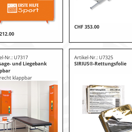
CHF
353.00
otorik
212.00
n
el-Nr.: U7317
Artikel-Nr.: U7325
age- und Liegebank
SIRIUS®-Rettungsfolie
pbar
recht klappbar