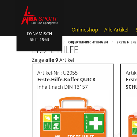
Onlineshop
Alle Artikel
DYNAMISCH
SEIT 1963
Badminton, Faustball
HOME
SHOP
OBJEKTEINRICHTUNGEN
ERSTE HILFE
ERSTE HILFE
Basketball Systeme
Zeige
alle 9
Artikel
Bälle, Ballzubehör
Artikel-Nr.: U2055
Artik
Cube Sports
Erste-Hilfe-Koffer QUICK
Erst
Inhalt nach DIN 13157
SCH
Fitness, Funktional Training
Fussball-, Handballtore
Hockey, Base-, Tchouk-, Fun
Kampfsport
Klettern