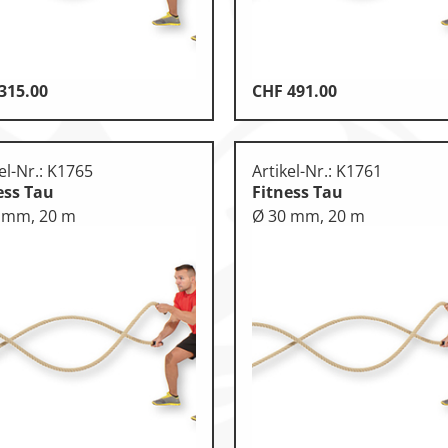
315.00
CHF
491.00
otorik
n
el-Nr.: K1765
Artikel-Nr.: K1761
ess Tau
Fitness Tau
 mm, 20 m
Ø 30 mm, 20 m