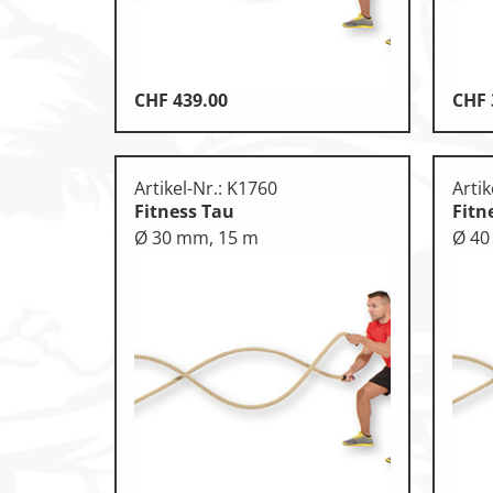
Leichtathletik
Objekteinrichtungen
CHF
439.00
CHF
Sportspielgeräte, Psychom
Technische Dokumentatio
Artikel-Nr.: K1760
Artik
Tennis, Tischtennis
Fitness Tau
Fitn
Ø 30 mm, 15 m
Ø 40
Therapiebedarf
Training, Vereinsbedarf
Turnen, Gymnastik, Ballett
Volleyball, Beachvolleyball
Wassersport