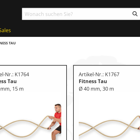
Sales
TNESS TAU
el-Nr.: K1764
Artikel-Nr.: K1767
ess Tau
Fitness Tau
 mm, 15 m
Ø 40 mm, 30 m
ball