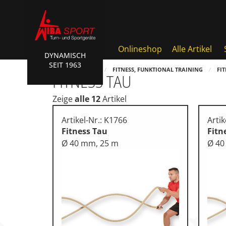
Onlineshop
Alle Artikel
DYNAMISCH
SEIT 1963
Badminton, Faustball
HOME
SHOP
FITNESS, FUNKTIONAL TRAINING
FI
FITNESS TAU
Basketball Systeme
Zeige
alle 12
Artikel
Bälle, Ballzubehör
Artikel-Nr.: K1766
Artik
Cube Sports
Fitness Tau
Fitn
Ø 40 mm, 25 m
Ø 40
Fitness, Funktional Training
Fussball-, Handballtore
Hockey, Base-, Tchouk-, Fun
Kampfsport
Klettern