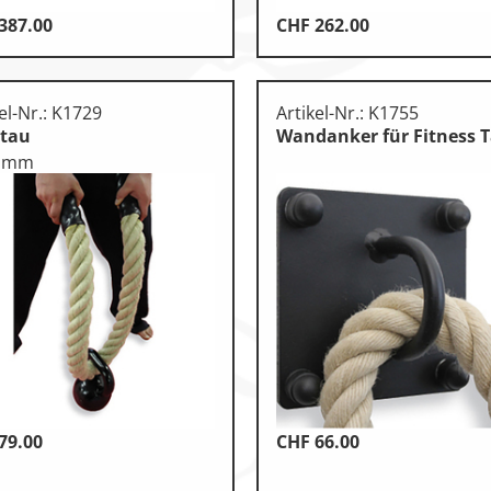
387.00
CHF
262.00
el-Nr.: K1729
Artikel-Nr.: K1755
ztau
Wandanker für Fitness 
0 mm
79.00
CHF
66.00