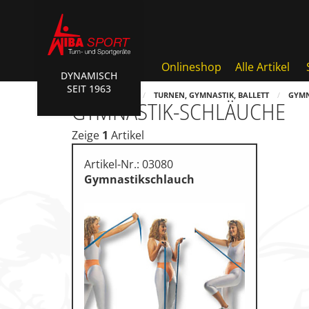
Onlineshop
Alle Artikel
DYNAMISCH
SEIT 1963
Badminton, Faustball
HOME
SHOP
TURNEN, GYMNASTIK, BALLETT
GYMN
GYMNASTIK-SCHLÄUCHE
Basketball Systeme
Zeige
1
Artikel
Bälle, Ballzubehör
Artikel-Nr.: 03080
Cube Sports
Gymnastikschlauch
Fitness, Funktional Training
Fussball-, Handballtore
Hockey, Base-, Tchouk-, Fun
Kampfsport
Klettern