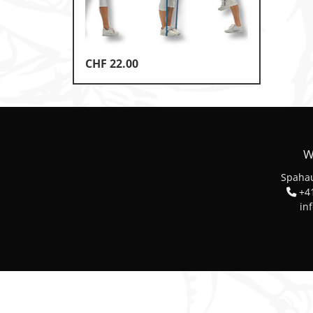
Leichtathletik
Objekteinrichtungen
CHF
22.00
Sportspielgeräte, Psychom
Technische Dokumentatio
Tennis, Tischtennis
W
Therapiebedarf
Spahau
Training, Vereinsbedarf
+41
in
Turnen, Gymnastik, Ballett
Volleyball, Beachvolleyball
Wassersport