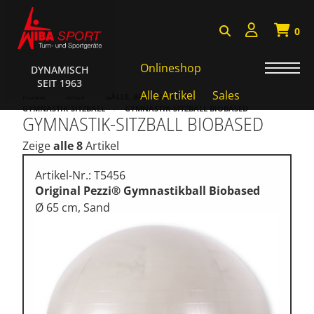
0
Onlineshop
DYNAMISCH
SEIT 1963
Badminton, Faustball
Alle Artikel
Sales
HOME
SHOP
BÄLLE, BALLZUBEHÖR
GYMNASTIK-SITZBALL
GYMNASTIK-SITZBALL BIOBASED
GYMNASTIK-SITZBALL BIOBASED
Basketball Systeme
Zeige
alle 8
Artikel
Bälle, Ballzubehör
Cube Sports
Artikel-Nr.: T5456
Original Pezzi® Gymnastikball Biobased
Fitness, Funktional Training
Ø 65 cm, Sand
Fussball-, Handballtore
Hockey, Base-, Tchouk-,
Funball
Kampfsport