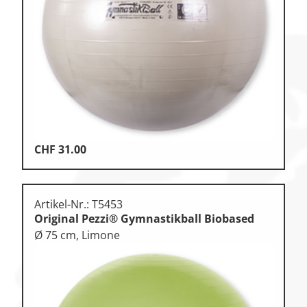
Klettern
Leichtathletik
Objekteinrichtungen
Sportspielgeräte,
Psychomotorik
Technische Dokumentation
Tennis, Tischtennis
CHF
31.00
Therapiebedarf
Training, Vereinsbedarf
Artikel-Nr.: T5453
Original Pezzi® Gymnastikball Biobased
Turnen, Gymnastik, Ballett
Ø 75 cm, Limone
Volleyball, Beachvolleyball
Wassersport