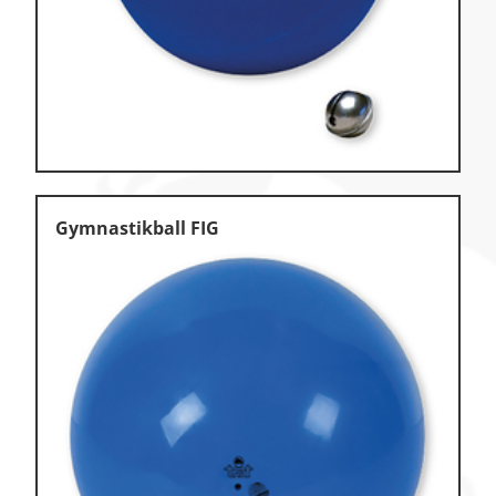
Klettern
Leichtathletik
Objekteinrichtungen
Sportspielgeräte,
Psychomotorik
Technische Dokumentation
Gymnastikball FIG
Tennis, Tischtennis
Therapiebedarf
Training, Vereinsbedarf
Turnen, Gymnastik, Ballett
Volleyball, Beachvolleyball
Wassersport