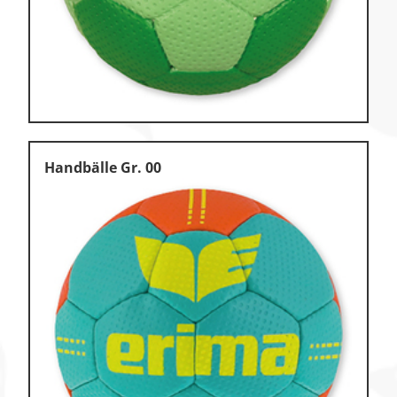
Klettern
Leichtathletik
Objekteinrichtungen
Sportspielgeräte,
Psychomotorik
Technische Dokumentation
Handbälle Gr. 00
Tennis, Tischtennis
Therapiebedarf
Training, Vereinsbedarf
Turnen, Gymnastik, Ballett
Volleyball, Beachvolleyball
Wassersport