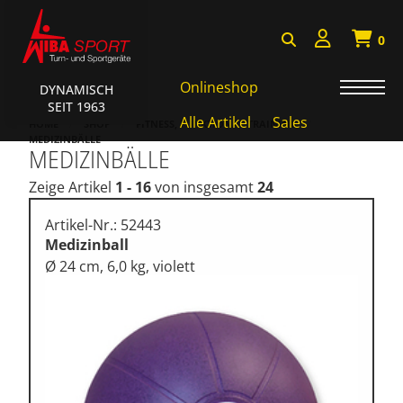
0
Onlineshop
DYNAMISCH
SEIT 1963
Badminton, Faustball
Alle Artikel
Sales
HOME
SHOP
FITNESS, FUNKTIONAL TRAINING
MEDIZINBÄLLE
MEDIZINBÄLLE
Basketball Systeme
Zeige Artikel
1 - 16
von insgesamt
24
Bälle, Ballzubehör
Cube Sports
Artikel-Nr.: 52443
Medizinball
Fitness, Funktional Training
Ø 24 cm, 6,0 kg, violett
Fussball-, Handballtore
Hockey, Base-, Tchouk-,
Funball
Kampfsport