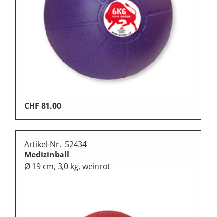
Klettern
Leichtathletik
Objekteinrichtungen
Sportspielgeräte,
Psychomotorik
Technische Dokumentation
Tennis, Tischtennis
CHF
81.00
Therapiebedarf
Training, Vereinsbedarf
Artikel-Nr.: 52434
Medizinball
Turnen, Gymnastik, Ballett
Ø 19 cm, 3,0 kg, weinrot
Volleyball, Beachvolleyball
Wassersport