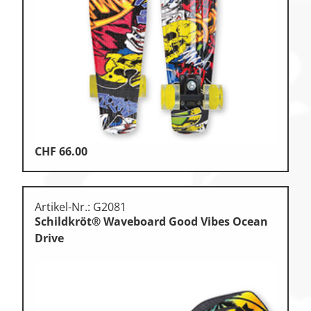
Klettern
Leichtathletik
Objekteinrichtungen
Sportspielgeräte,
Psychomotorik
Technische Dokumentation
Tennis, Tischtennis
CHF
66.00
Therapiebedarf
Training, Vereinsbedarf
Artikel-Nr.: G2081
Schildkröt® Waveboard Good Vibes Ocean
Turnen, Gymnastik, Ballett
Drive
Volleyball, Beachvolleyball
Wassersport