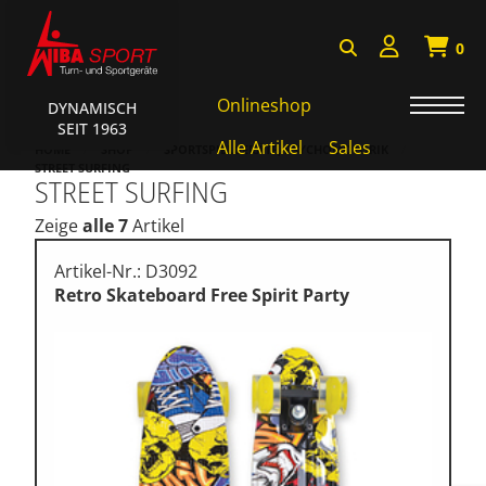
0
Onlineshop
DYNAMISCH
SEIT 1963
Badminton, Faustball
Alle Artikel
Sales
HOME
SHOP
SPORTSPIELGERÄTE, PSYCHOMOTORIK
STREET SURFING
STREET SURFING
Basketball Systeme
Zeige
alle 7
Artikel
Bälle, Ballzubehör
Cube Sports
Artikel-Nr.: D3092
Retro Skateboard Free Spirit Party
Fitness, Funktional Training
Fussball-, Handballtore
Hockey, Base-, Tchouk-,
Funball
Kampfsport