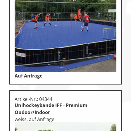
Klettern
Leichtathletik
Objekteinrichtungen
Sportspielgeräte,
Psychomotorik
Technische Dokumentation
Tennis, Tischtennis
Therapiebedarf
Auf Anfrage
Training, Vereinsbedarf
Turnen, Gymnastik, Ballett
Artikel-Nr.: 04344
Unihockeybande IFF - Premium
Volleyball, Beachvolleyball
Oudoor/Indoor
Wassersport
weiss, auf Anfrage