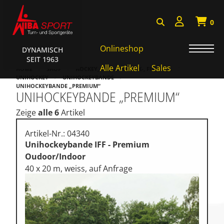
0
Onlineshop
DYNAMISCH
SEIT 1963
Badminton, Faustball
Alle Artikel
Sales
HOME
SHOP
HOCKEY, BASE-, TCHOUK-, FUNBALL
UNIHOCKEY
UNIHOCKEYBANDE
Basketball Systeme
UNIHOCKEYBANDE „PREMIUM“
UNIHOCKEYBANDE „PREMIUM“
Bälle, Ballzubehör
Zeige
alle 6
Artikel
Cube Sports
Artikel-Nr.: 04340
Fitness, Funktional Training
Unihockeybande IFF - Premium
Oudoor/Indoor
Fussball-, Handballtore
40 x 20 m, weiss, auf Anfrage
Hockey, Base-, Tchouk-,
Funball
Kampfsport